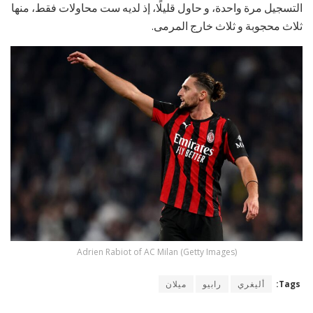
التسجيل مرة واحدة، و حاول قليلًا، إذ لديه ست محاولات فقط، منها
ثلاث محجوبة و ثلاث خارج المرمى.
Adrien Rabiot of AC Milan (Getty Images)
Tags:
أليغري
رابيو
ميلان