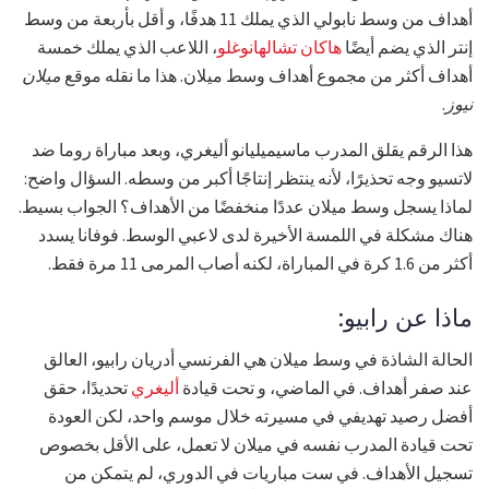
أهداف من وسط نابولي الذي يملك 11 هدفًا، و أقل بأربعة من وسط
إنتر الذي يضم أيضًا
هاكان تشالهانوغلو
، اللاعب الذي يملك خمسة
أهداف أكثر من مجموع أهداف وسط ميلان. هذا ما نقله موقع
ميلان
نيوز
.
هذا الرقم يقلق المدرب ماسيميليانو أليغري، وبعد مباراة روما ضد
لاتسيو وجه تحذيرًا، لأنه ينتظر إنتاجًا أكبر من وسطه. السؤال واضح:
لماذا يسجل وسط ميلان عددًا منخفضًا من الأهداف؟ الجواب بسيط.
هناك مشكلة في اللمسة الأخيرة لدى لاعبي الوسط. فوفانا يسدد
أكثر من 1.6 كرة في المباراة، لكنه أصاب المرمى 11 مرة فقط.
ماذا عن رابيو:
الحالة الشاذة في وسط ميلان هي الفرنسي أدريان رابيو، العالق
عند صفر أهداف. في الماضي، و تحت قيادة
أليغري
تحديدًا، حقق
أفضل رصيد تهديفي في مسيرته خلال موسم واحد، لكن العودة
تحت قيادة المدرب نفسه في ميلان لا تعمل، على الأقل بخصوص
تسجيل الأهداف. في ست مباريات في الدوري، لم يتمكن من