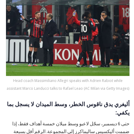
Head coach Massimiliano Allegri speaks with Adrien Rabiot while
assistant Marco Landucci talks to Rafael Leao (AC Milan via Getty Images)
أليغري يدق ناقوس الخطر، وسط الميدان لا يسجل بما
يكفي:
حتى 6 ديسمبر، سجّل لاعبو وسط ميلان خمسة أهداف فقط، إذا
ضممت أليكسيس ساليماكرز إلى المجموعة. الرقم أقل بسبعة