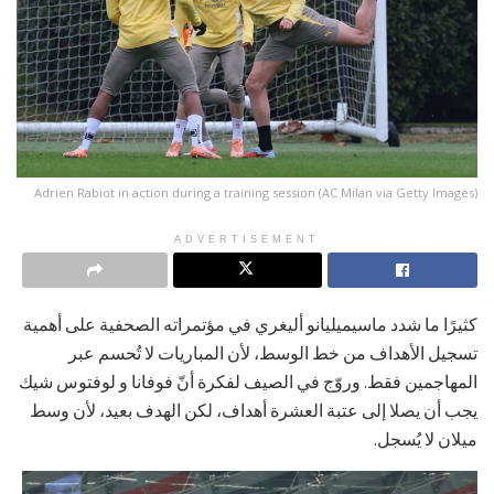
Adrien Rabiot in action during a training session (AC Milan via Getty Images)
ADVERTISEMENT
كثيرًا ما شدد ماسيميليانو أليغري في مؤتمراته الصحفية على أهمية
تسجيل الأهداف من خط الوسط، لأن المباريات لا تُحسم عبر
المهاجمين فقط. وروّج في الصيف لفكرة أنّ فوفانا و لوفتوس شيك
يجب أن يصلا إلى عتبة العشرة أهداف، لكن الهدف بعيد، لأن وسط
ميلان لا يُسجل.