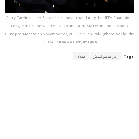
Gerry Cardinale and Zlatan Ibrahimovic chat during the UEFA Champions
League match between AC Milan and Borussia Dortmund at Stadio
Giuseppe Meazza on November 28, 2023 in Milan, Italy. (Photo by Claudio
Villa/AC Milan via Getty Images)
Tags:
إبراهيموفيتش
ميلان