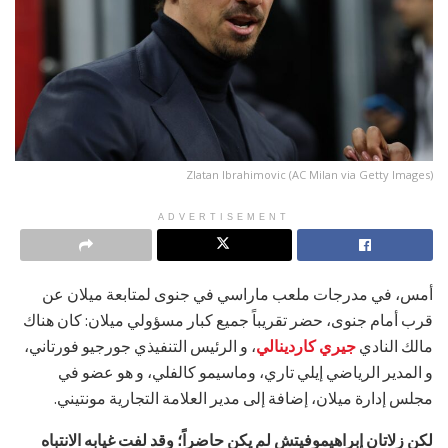
Zlatan Ibrahimovic (AC Milan via Getty Images)
ADVERTISEMENT
أمس، في مدرجات ملعب ماراسي في جنوى لمتابعة ميلان عن
قرب أمام جنوى، حضر تقريباً جميع كبار مسؤولي ميلان: كان هناك
مالك النادي
جيري كاردينالي
، و الرئيس التنفيذي جورجيو فورتاني،
و المدير الرياضي إيلي تاري، وماسيمو كالفلي، و هو عضو في
مجلس إدارة ميلان، إضافة إلى مدير العلامة التجارية مونتيني.
لكن زلاتان إبراهيموفيتش لم يكن حاضراً؛ وقد لفت غيابه الانتباه