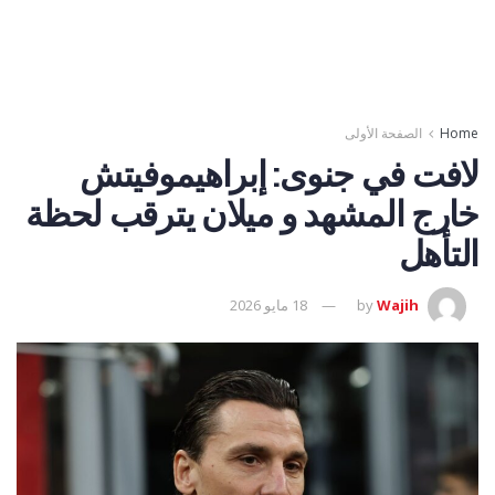
Home
الصفحة الأولى
لافت في جنوى: إبراهيموفيتش
خارج المشهد و ميلان يترقب لحظة
التأهل
Wajih
by
18 مايو 2026