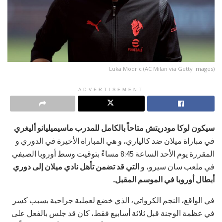
Luka Modric (AC Milan via Getty Images)
ADVERTISEMENT
سيكون لوكا مودريتش متاحاً بالكامل للمدرب ماسيميليانو أليغري
في مباراة ميلان ضد كالياري، و هي المباراة الأخيرة في الدوري و
المقررة يوم الأحد الساعة 8:45 مساءً بتوقيت وسط أوروبا الصيفي
في ملعب سان سيرو، و
التي قد تضمن تأهل نادي ميلان إلى دوري
أبطال أوروبا في الموسم المقبل.
في الواقع، النجم الكرواتي، الذي خضع لعملية جراحية بسبب كسر
في عظمة الوجنة قبل ثلاثة أسابيع فقط، كان قد جلس بالفعل على