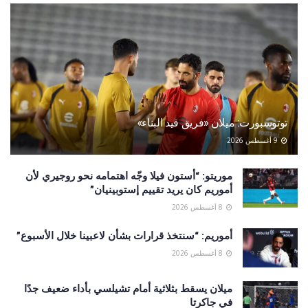
توتوسبورت: ميلان «فريق قيد البناء»
9 أغسطس 2026
موريتو: “أستون فيلا وجّه اهتمامه نحو روجيري لأن
أموريم كان يريد تقييم إستوبينيان”
8 أغسطس 2026
أموريم: “سنتخذ قرارات بشأن لاعبينا خلال الأسبوع”
8 أغسطس 2026
ميلان يسقط بثلاثية أمام تشيلسي بأداء ضعيف جدًا
في جاكرتا