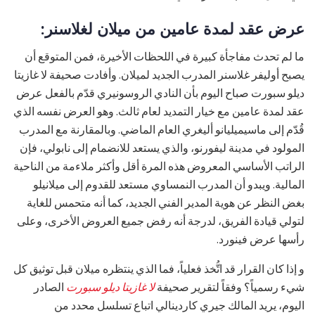
عرض عقد لمدة عامين من ميلان لغلاسنر:
ما لم تحدث مفاجأة كبيرة في اللحظات الأخيرة، فمن المتوقع أن
يصبح أوليفر غلاسنر المدرب الجديد لميلان. وأفادت صحيفة لا غازيتا
ديلو سبورت صباح اليوم بأن النادي الروسونيري قدّم بالفعل عرض
عقد لمدة عامين مع خيار التمديد لعام ثالث. وهو العرض نفسه الذي
قُدّم إلى ماسيميليانو أليغري العام الماضي. وبالمقارنة مع المدرب
المولود في مدينة ليفورنو، والذي يستعد للانضمام إلى نابولي، فإن
الراتب الأساسي المعروض هذه المرة أقل وأكثر ملاءمة من الناحية
المالية. ويبدو أن المدرب النمساوي مستعد للقدوم إلى ميلانيلو
بغض النظر عن هوية المدير الفني الجديد، كما أنه متحمس للغاية
لتولي قيادة الفريق، لدرجة أنه رفض جميع العروض الأخرى، وعلى
رأسها عرض فينورد.
و إذا كان القرار قد اتُّخذ فعلياً، فما الذي ينتظره ميلان قبل توثيق كل
شيء رسمياً؟ وفقاً لتقرير صحيفة
لا غازيتا ديلو سبورت
الصادر
اليوم، يريد المالك جيري كاردينالي اتباع تسلسل محدد من