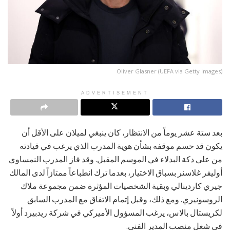
Oliver Glasner (UEFA via Getty Images)
ADVERTISEMENT
بعد ستة عشر يوماً من الانتظار، كان ينبغي لميلان على الأقل أن
يكون قد حسم موقفه بشأن هوية المدرب الذي يرغب في قيادته
من على دكة البدلاء في الموسم المقبل. وقد فاز المدرب النمساوي
أوليفر غلاسنر بسباق الاختيار، بعدما ترك انطباعاً ممتازاً لدى المالك
جيري كاردينالي وبقية الشخصيات المؤثرة ضمن مجموعة ملاك
الروسونيري. ومع ذلك، وقبل إتمام الاتفاق مع المدرب السابق
لكريستال بالاس، يرغب المسؤول الأميركي في شركة ريدبيرد أولاً
في شغل منصب المدير الفني.