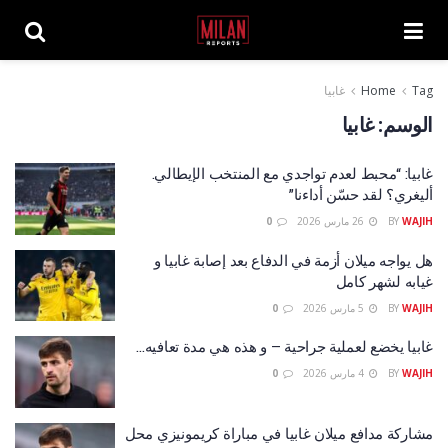
Tag
Home
غابيا
الوسم:
غابيا
غابيا: “محبط لعدم تواجدي مع المنتخب الإيطالي.
أليغري؟ لقد حسّن أداءنا”
WAJIH
BY
26 مارس 2026
0
هل يواجه ميلان أزمة في الدفاع بعد إصابة غابيا و
غيابه لشهر كامل
WAJIH
BY
5 مارس 2026
0
غابيا يخضع لعملية جراحية – و هذه هي مدة تعافيه…
WAJIH
BY
4 مارس 2026
0
مشاركة مدافع ميلان غابيا في مباراة كريمونيزي محل