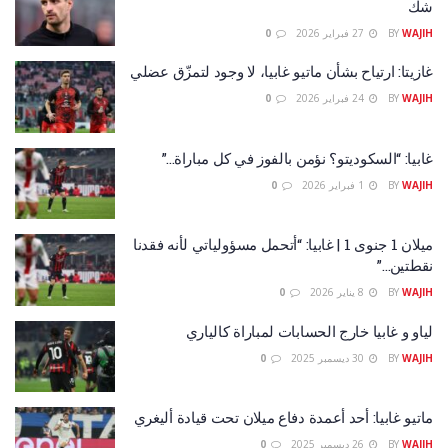
شك
WAJIH
BY
27 فبراير 2026
0
غازيتا: ارتياح بشأن ماتيو غابيا، لا وجود لتمزّق عضلي
WAJIH
BY
24 فبراير 2026
0
غابيا: “السكوديتو؟ نؤمن بالفوز في كل مباراة…”
WAJIH
BY
1 فبراير 2026
0
ميلان 1 جنوى 1 | غابيا: “أتحمل مسؤولياتي لأنه فقدنا
نقطتين…”
WAJIH
BY
8 يناير 2026
0
لياو و غابيا خارج الحسابات لمباراة كالياري
WAJIH
BY
30 ديسمبر 2025
0
ماتيو غابيا: أحد أعمدة دفاع ميلان تحت قيادة أليغري
WAJIH
BY
26 ديسمبر 2025
0