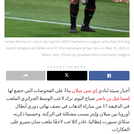
Ismael Bennacer reacts during the UEFA Champions League semi-final first leg
match between AC Milan and FC Internazionale at San Siro on May 10, 2023 in
Milan, Italy. (Photo by Jonathan Moscrop/Getty Images)
ADVERTISEMENT
أخبار سيئة لنادي
إي سي ميلان
بناءً على الفحوصات التي خضع لها
إسماعيل بن ناصر
صباح اليوم. ترك لاعب الوسط الجزائري الملعب
في الدقيقة 17 من مباراة الذهاب في نصف نهائي دوري أبطال
أوروبا بين ميلان وإنتر بسبب مشكلة في الركبة. وحسبما ذكرته
سكاي سبورت إيطاليا، غادر اللاعب لاحقًا ملعب سان سيرو على
العكازات.