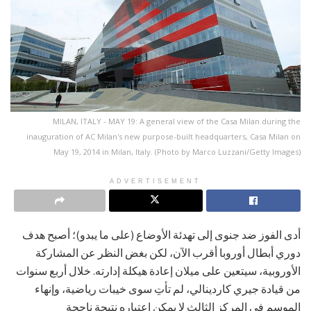
MILAN, ITALY - MAY 19: A general view of the Casa Milan during the
inauguration of AC Milan's new purpose-built headquarters, Casa Milan on
May 19, 2014 in Milan, Italy. (Photo by Marco Luzzani/Getty Images)
ADVERTISEMENT
أدى الفوز ضد جنوى إلى تهدئة الأوضاع (على ما يبدو)؛ أصبح هدف
دوري أبطال أوروبا أقرب الآن، لكن بغض النظر عن المشاركة
الأوروبية، سيتعين على ميلان إعادة هيكلة إدارته. خلال أربع سنوات
من قيادة جيري كاردينالي، لم تأتِ سوى خيبات رياضية، وإنهاء
الموسم في المركز الثالث لا يمكن اعتباره نتيجة ناجحة