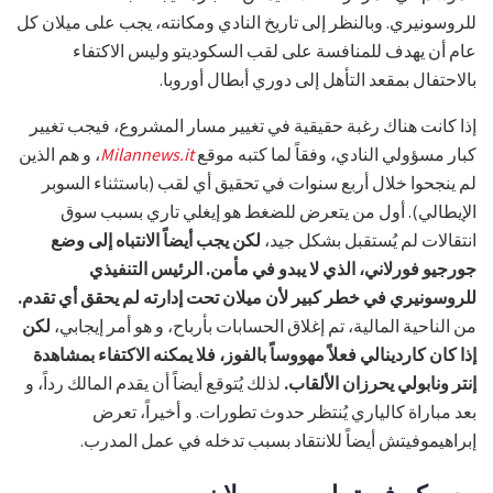
للروسونيري. وبالنظر إلى تاريخ النادي ومكانته، يجب على ميلان كل
عام أن يهدف للمنافسة على لقب السكوديتو وليس الاكتفاء
بالاحتفال بمقعد التأهل إلى دوري أبطال أوروبا.
إذا كانت هناك رغبة حقيقية في تغيير مسار المشروع، فيجب تغيير
كبار مسؤولي النادي، وفقاً لما كتبه موقع
Milannews.it
، و هم الذين
لم ينجحوا خلال أربع سنوات في تحقيق أي لقب (باستثناء السوبر
الإيطالي). أول من يتعرض للضغط هو إيغلي تاري بسبب سوق
انتقالات لم يُستقبل بشكل جيد،
لكن يجب أيضاً الانتباه إلى وضع
جورجيو فورلاني، الذي لا يبدو في مأمن. الرئيس التنفيذي
للروسونيري في خطر كبير لأن ميلان تحت إدارته لم يحقق أي تقدم.
من الناحية المالية، تم إغلاق الحسابات بأرباح، و هو أمر إيجابي،
لكن
إذا كان كاردينالي فعلاً مهووساً بالفوز، فلا يمكنه الاكتفاء بمشاهدة
إنتر ونابولي يحرزان الألقاب.
لذلك يُتوقع أيضاً أن يقدم المالك رداً، و
بعد مباراة كالياري يُنتظر حدوث تطورات. و أخيراً، تعرض
إبراهيموفيتش أيضاً للانتقاد بسبب تدخله في عمل المدرب.